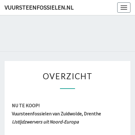
Skip
VUURSTEENFOSSIELEN.NL
Togg
to
navig
content
VUURSTE
OVERZICHT
OVERZICHT
NU TE KOOP!
Vuursteenfossielen van Zuidwolde, Drenthe
IJstijdzwervers uit Noord-Europa