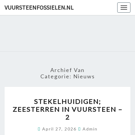
Skip
VUURSTEENFOSSIELEN.NL
Togg
to
navig
content
VUURSTE
Archief Van
Categorie:
Nieuws
STEKELHUIDIGEN;
STEKELHUIDIGEN;
ZEESTERREN
ZEESTERREN IN VUURSTEEN –
IN
2
VUURSTEEN
–
April 27, 2026
Admin