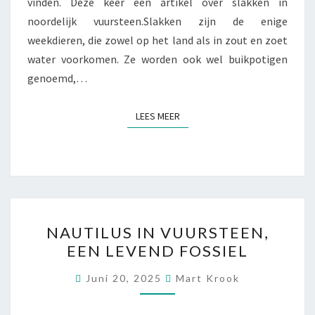
vinden. Deze keer een artikel over slakken in
noordelijk vuursteen.Slakken zijn de enige
weekdieren, die zowel op het land als in zout en zoet
water voorkomen. Ze worden ook wel buikpotigen
genoemd,…
LEES MEER
LEES MEER
NAUTILUS
NAUTILUS IN VUURSTEEN,
IN
EEN LEVEND FOSSIEL
VUURSTEEN,
EEN
Juni 20, 2025
Mart Krook
LEVEND
FOSSIEL