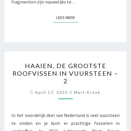
fragmenten zijn nauwelijks te…
LEES MEER
LEES MEER
HAAIEN,
HAAIEN, DE GROOTSTE
DE
ROOFVISSEN IN VUURSTEEN –
GROOTSTE
2
ROOFVISSEN
IN
April 17, 2025
Mart Krook
VUURSTEEN
–
2
In het noordelijk deel van Nederland is veel vuursteen
te vinden en je kunt er prachtige fossielen in
aantreffen. In 2023 publiceerde Mart Krook