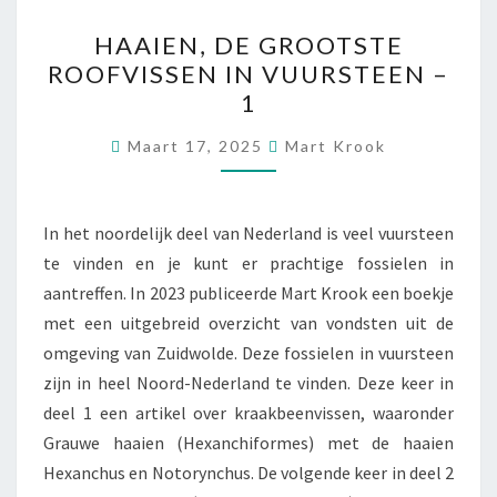
HAAIEN,
HAAIEN, DE GROOTSTE
DE
ROOFVISSEN IN VUURSTEEN –
GROOTSTE
1
ROOFVISSEN
IN
Maart 17, 2025
Mart Krook
VUURSTEEN
–
1
In het noordelijk deel van Nederland is veel vuursteen
te vinden en je kunt er prachtige fossielen in
aantreffen. In 2023 publiceerde Mart Krook een boekje
met een uitgebreid overzicht van vondsten uit de
omgeving van Zuidwolde. Deze fossielen in vuursteen
zijn in heel Noord-Nederland te vinden. Deze keer in
deel 1 een artikel over kraakbeenvissen, waaronder
Grauwe haaien (Hexanchiformes) met de haaien
Hexanchus en Notorynchus. De volgende keer in deel 2