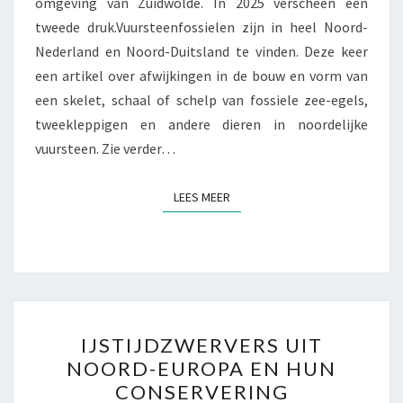
omgeving van Zuidwolde. In 2025 verscheen een
tweede druk.Vuursteenfossielen zijn in heel Noord-
Nederland en Noord-Duitsland te vinden. Deze keer
een artikel over afwijkingen in de bouw en vorm van
een skelet, schaal of schelp van fossiele zee-egels,
tweekleppigen en andere dieren in noordelijke
vuursteen. Zie verder…
LEES MEER
LEES MEER
IJSTIJDZWERVERS
IJSTIJDZWERVERS UIT
UIT
NOORD-EUROPA EN HUN
NOORD-
CONSERVERING
EUROPA