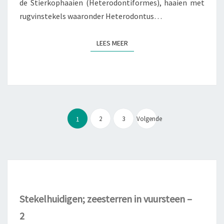
de Stierkophaaien (Heterodontiformes), haaien met
rugvinstekels waaronder Heterodontus…
LEES MEER
LEES MEER
Berichtnavigatie
2
3
Volgende
1
Stekelhuidigen; zeesterren in vuursteen –
2