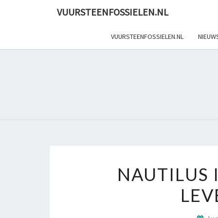
Skip
VUURSTEENFOSSIELEN.NL
to
content
VUURSTEENFOSSIELEN.NL
NIEUW
NAUTILUS 
LEV