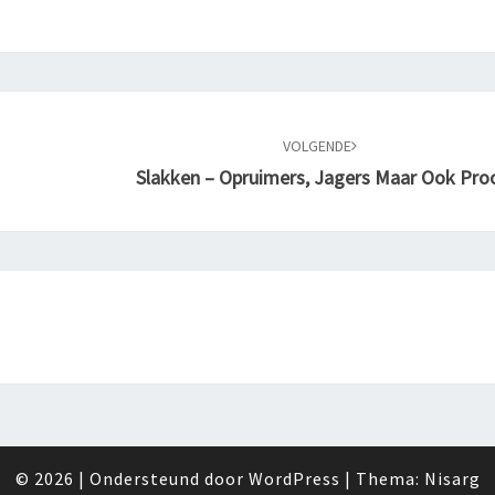
VOLGENDE
Slakken – Opruimers, Jagers Maar Ook Pro
© 2026
|
Ondersteund door
WordPress
|
Thema:
Nisarg