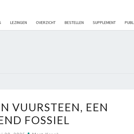
S
LEZINGEN
OVERZICHT
BESTELLEN
SUPPLEMENT
PUBL
VUUR
NAUTILUS
IN VUURSTEEN, EEN
IN
END FOSSIEL
VUURSTEEN,
EEN