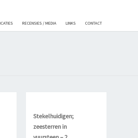
ICATIES
RECENSIES / MEDIA
LINKS
CONTACT
STEENFOSSI
Stekelhuidigen;
zeesterren in
vuursteen –
2