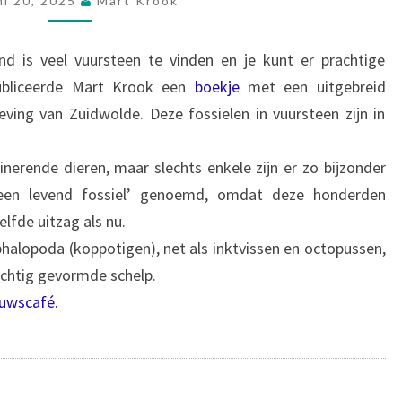
LEVEND
ni 20, 2025
Mart Krook
FOSSIEL
nd is veel vuursteen te vinden en je kunt er prachtige
bliceerde Mart Krook een
boekje
met een uitgebreid
ving van Zuidwolde. Deze fossielen in vuursteen zijn in
inerende dieren, maar slechts enkele zijn er zo bijzonder
 ‘een levend fossiel’ genoemd, omdat deze honderden
elfde uitzag als nu.
phalopoda (koppotigen), net als inktvissen en octopussen,
achtig gevormde schelp.
uwscafé.